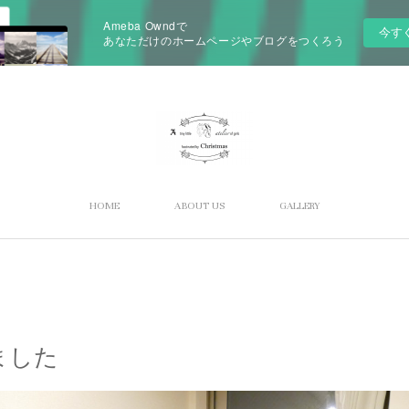
Ameba Owndで
今す
あなただけのホームページやブログをつくろう
HOME
ABOUT US
GALLERY
ました