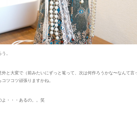
ろう。
意外と大変で（前みたいにずっと篭って、次は何作ろうかな〜なんて言
らコツコツ頑張りますかね。
のよ・・・あるの。。笑