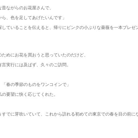
な昔ながらのお花屋さんで、
から、色を足してあげたいんです」
探していることを伝えると、帰りにピンクの小ぶりな薔薇を一本プレゼ
のためにお花を買おうと思っていたのだけど、
有言実行には及ばず、久々のご訪問。
、「春の季節のものをワンコインで」
私の要望に快く応じてくれた。
うすでに芽吹いていて、これから訪れる初めての東京での春を目の前に